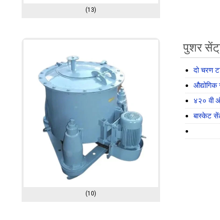
(13)
पुशर सेंट
दो चरण टा
औद्योगिक 
४२० वी ऑट
बास्केट सें
(10)