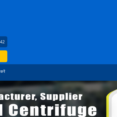
342
 करें