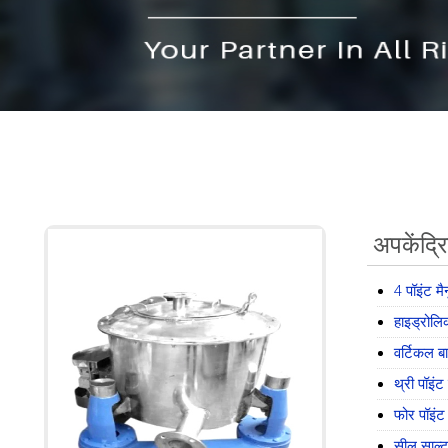
अपकेंद्र
4 पॉइंट मै
हाइड्रोलि
वर्टिकल बा
थ्री पॉइंट
फोर पॉइंट 
सील साल्ट