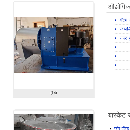
औद्योगिक
बॉटम डि
स्वचाल
साल्ट प
(14)
बास्केट स
फोर पॉइंट 