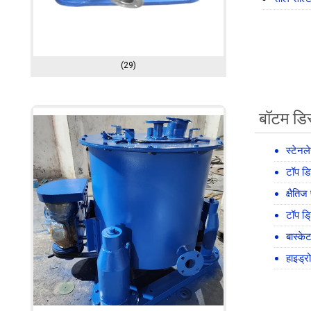
(29)
बॉटम डिस्
स्टेनल
टॉप डिस
क्षैतिज
टॉप ड्र
बास्के
हाइड्र