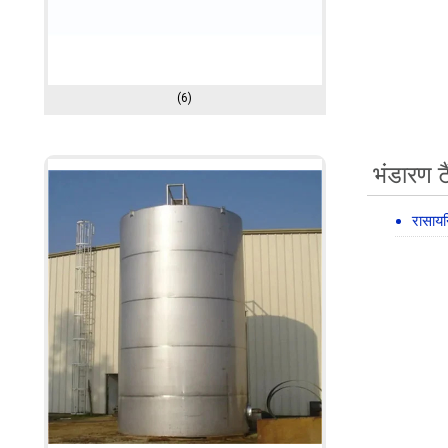
(6)
भंडारण ट
रासायन