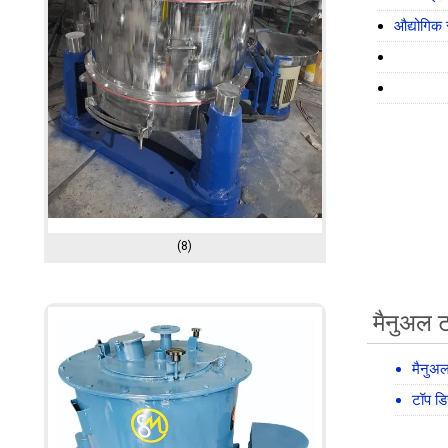
औद्योगिक 
(8)
मैनुअल ट
मैनुअल
टॉप डि