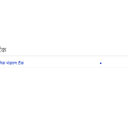
ैंक
िक भंडारण टैंक